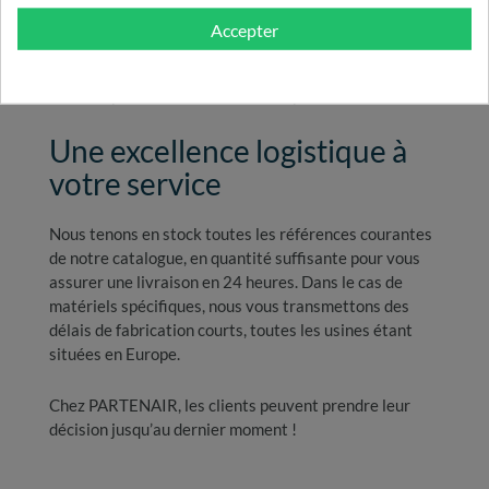
Accepter
Notre catalogue est le fruit d’une sélection sévère de
l’offre de différents fabricants. Nous retenons le
meilleur pour le mettre à votre disposition.
Une excellence logistique à
votre service
Nous tenons en stock toutes les références courantes
de notre catalogue, en quantité suffisante pour vous
assurer une livraison en 24 heures. Dans le cas de
matériels spécifiques, nous vous transmettons des
délais de fabrication courts, toutes les usines étant
situées en Europe.
Chez PARTENAIR, les clients peuvent prendre leur
décision jusqu’au dernier moment !