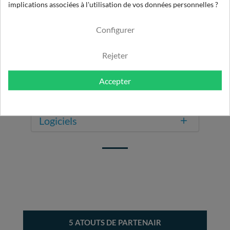
implications associées à l'utilisation de vos données personnelles ?
Bon à savoir
Configurer
Book photos d'installations
Rejeter
Catalogues
Accepter
Fiches métiers
Logiciels
5 ATOUTS DE PARTENAIR