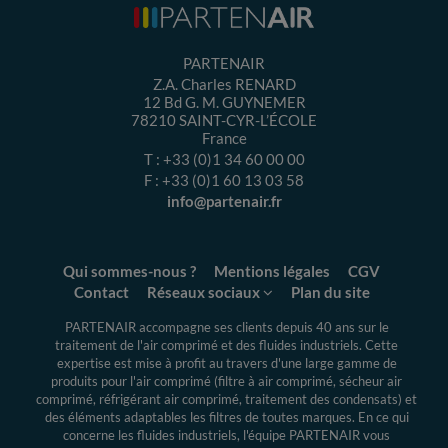
PARTENAIR
Z.A. Charles RENARD
12 Bd G. M. GUYNEMER
78210
SAINT-CYR-L’ÉCOLE
France
T :
+33 (0)1 34 60 00 00
F :
+33 (0)1 60 13 03 58
info@partenair.fr
Qui sommes-nous ?
Mentions légales
CGV
Contact
Réseaux sociaux
Plan du site
PARTENAIR accompagne ses clients depuis 40 ans sur le
traitement de l'air comprimé et des fluides industriels.
Cette
expertise
est mise à profit au travers d'une large gamme de
produits pour l'air comprimé (filtre à air comprimé, sécheur air
comprimé, réfrigérant air comprimé, traitement des condensats) et
des éléments adaptables les filtres de toutes marques. En ce qui
concerne les fluides industriels, l'équipe PARTENAIR vous