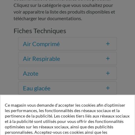
Cliquez sur la catégorie que vous souhaitez pour
voir apparaitre la liste des produits disponibles et
télécharger leur documentations.
Fiches Techniques
Air Comprimé
Air Respirable
Azote
Eau glacée
Mesure
Ce magasin vous demande d'accepter les cookies afin d'optimiser
les performances, les fonctionnalités des réseaux sociaux et la
pertinence de la publicité. Les cookies tiers liés aux réseaux sociaux
Vide
et à la publicité sont utilisés pour vous offrir des fonctionnalités
optimisées sur les réseaux sociaux, ainsi que des publicités
personnalisées. Acceptez-vous ces cookies ainsi que les
Autres documents