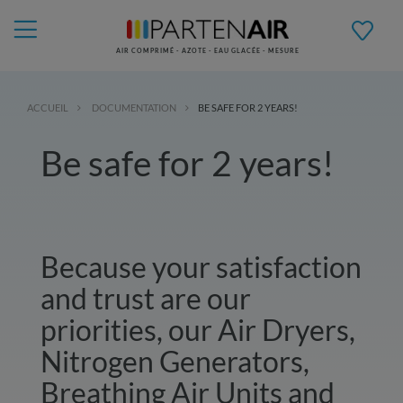
AIR COMPRIMÉ - AZOTE - EAU GLACÉE - MESURE
ACCUEIL
DOCUMENTATION
BE SAFE FOR 2 YEARS!
Be safe for 2 years!
Because your satisfaction
and trust are our
priorities, our Air Dryers,
Nitrogen Generators,
Breathing Air Units and