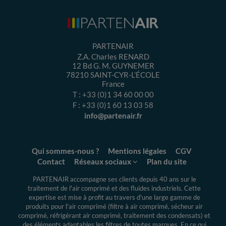
PARTENAIR
Z.A. Charles RENARD
12 Bd G. M. GUYNEMER
78210
SAINT-CYR-L’ÉCOLE
France
T :
+33 (0)1 34 60 00 00
F :
+33 (0)1 60 13 03 58
info@partenair.fr
Qui sommes-nous ?
Mentions légales
CGV
Contact
Réseaux sociaux
Plan du site
PARTENAIR accompagne ses clients depuis 40 ans sur le
traitement de l'air comprimé et des fluides industriels.
Cette
expertise
est mise à profit au travers d'une large gamme de
produits pour l'air comprimé (filtre à air comprimé, sécheur air
comprimé, réfrigérant air comprimé, traitement des condensats) et
des éléments adaptables les filtres de toutes marques. En ce qui