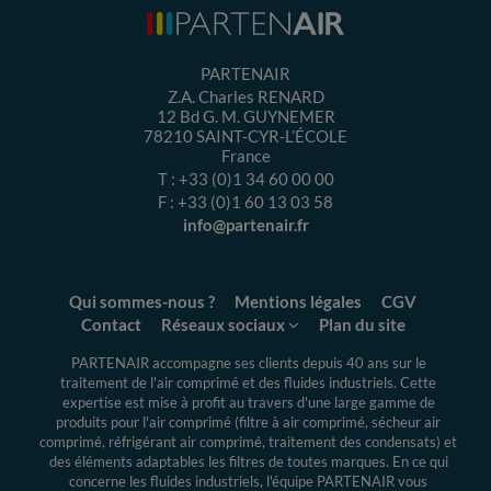
PARTENAIR
Z.A. Charles RENARD
12 Bd G. M. GUYNEMER
78210
SAINT-CYR-L’ÉCOLE
France
T :
+33 (0)1 34 60 00 00
F :
+33 (0)1 60 13 03 58
info@partenair.fr
Qui sommes-nous ?
Mentions légales
CGV
Contact
Réseaux sociaux
Plan du site
PARTENAIR accompagne ses clients depuis 40 ans sur le
traitement de l'air comprimé et des fluides industriels.
Cette
expertise
est mise à profit au travers d'une large gamme de
produits pour l'air comprimé (filtre à air comprimé, sécheur air
comprimé, réfrigérant air comprimé, traitement des condensats) et
des éléments adaptables les filtres de toutes marques. En ce qui
concerne les fluides industriels, l'équipe PARTENAIR vous