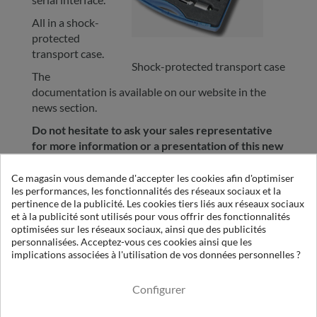
All in a shock-
protected
transport case.
Shock-protected transport case
The
documentation is available on our website in the
news section.
Do not hesitate to ask your sales representative
for more information or a presentation of this new
hygrometer...
Ce magasin vous demande d'accepter les cookies afin d'optimiser
les performances, les fonctionnalités des réseaux sociaux et la
pertinence de la publicité. Les cookies tiers liés aux réseaux sociaux
et à la publicité sont utilisés pour vous offrir des fonctionnalités
VOIR LES MODÈLES DISPONIBLES
optimisées sur les réseaux sociaux, ainsi que des publicités
personnalisées. Acceptez-vous ces cookies ainsi que les
implications associées à l'utilisation de vos données personnelles ?
Pour en savoir plus
Configurer