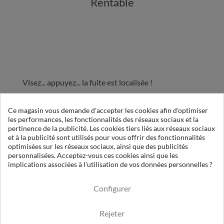
Rentable
Visez... appuyez... la fuite est localisée !
Ce magasin vous demande d'accepter les cookies afin d'optimiser
les performances, les fonctionnalités des réseaux sociaux et la
pertinence de la publicité. Les cookies tiers liés aux réseaux sociaux
VOIR LES MODÈLES DISPONIBLES
et à la publicité sont utilisés pour vous offrir des fonctionnalités
optimisées sur les réseaux sociaux, ainsi que des publicités
personnalisées. Acceptez-vous ces cookies ainsi que les
Pour en savoir plus
implications associées à l'utilisation de vos données personnelles ?
Configurer
Rejeter