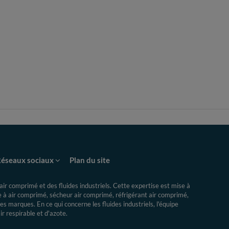
éseaux sociaux
Plan du site
ir comprimé et des fluides industriels.
Cette expertise
est mise à
re à air comprimé, sécheur air comprimé, réfrigérant air comprimé,
s marques. En ce qui concerne les fluides industriels, l'équipe
 respirable et d'azote.