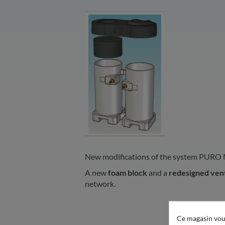
New modifications of the system PURO
A new
foam block
and a
redesigned ven
network.
Ce magasin vous