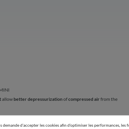
 MINI
t
allow
better depressurization
of
compressed air
from the
 demande d'accepter les cookies afin d'optimiser les performances, les f