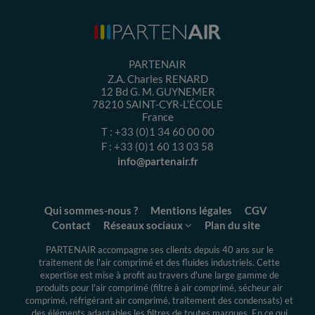
PARTENAIR
Z.A. Charles RENARD
12 Bd G. M. GUYNEMER
78210
SAINT-CYR-L’ÉCOLE
France
T :
+33 (0)1 34 60 00 00
F :
+33 (0)1 60 13 03 58
info@partenair.fr
Qui sommes-nous ?
Mentions légales
CGV
Contact
Réseaux sociaux
Plan du site
PARTENAIR accompagne ses clients depuis 40 ans sur le
traitement de l'air comprimé et des fluides industriels.
Cette
expertise
est mise à profit au travers d'une large gamme de
produits pour l'air comprimé (filtre à air comprimé, sécheur air
comprimé, réfrigérant air comprimé, traitement des condensats) et
des éléments adaptables les filtres de toutes marques. En ce qui