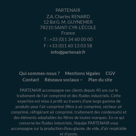
PARTENAIR
Z.A. Charles RENARD
12 Bd G. M. GUYNEMER
78210
SAINT-CYR-L’ÉCOLE
France
T :
+33 (0)1 34 60 00 00
F :
+33 (0)1 60 13 03 58
info@partenair.fr
Qui sommes-nous ?
Mentions légales
CGV
Contact
Réseaux sociaux
Plan du site
PARTENAIR accompagne ses clients depuis 40 ans sur le
traitement de l'air comprimé et des fluides industriels.
Cette
expertise
est mise à profit au travers d'une large gamme de
produits pour l'air comprimé (filtre à air comprimé, sécheur air
comprimé, réfrigérant air comprimé, traitement des condensats) et
des éléments adaptables les filtres de toutes marques. En ce qui
concerne les fluides industriels, l'équipe PARTENAIR vous
accompagne sur la production d'eau glacée, de vide, d'air respirable
et d'azote.