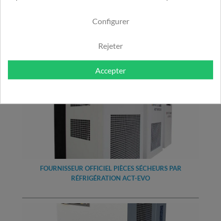
VOIR LES MODÈLES DISPONIBLES
Configurer
Pour en savoir plus
Rejeter
Accepter
FOURNISSEUR OFFICIEL PIÈCES SÉCHEURS PAR
RÉFRIGÉRATION ACT-EVO