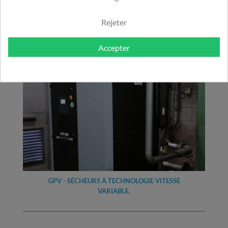
Rejeter
PME03 : ADAPTATEUR TRIPLE ENTRÉE POUR
SÉPARATEURS HUILE - EAU
Accepter
GPV - SÉCHEURS À TECHNOLOGIE VITESSE
VARIABLE.