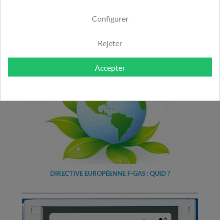
VOIR LES MODÈLES DISPONIBLES
Configurer
Pour en savoir plus
Rejeter
Accepter
DIRECTIVE EUROPÉENNE F-GAS : QUID ?