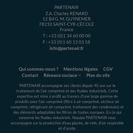
PARTENAIR
Z.A. Charles RENARD
12 Bd G. M. GUYNEMER
78210
SAINT-CYR-L’ÉCOLE
France
T :
+33 (0)1 34 60 00 00
F :
+33 (0)1 60 13 03 58
info@partenair.fr
Qui sommes-nous ?
Mentions légales
CGV
Contact
Réseaux sociaux
Plan du site
PARTENAIR accompagne ses clients depuis 40 ans sur le
traitement de l'air comprimé et des fluides industriels.
Cette
expertise
est mise à profit au travers d'une large gamme de
produits pour l'air comprimé (filtre à air comprimé, sécheur air
comprimé, réfrigérant air comprimé, traitement des condensats) et
des éléments adaptables les filtres de toutes marques. En ce qui
concerne les fluides industriels, l'équipe PARTENAIR vous
accompagne sur la production d'eau glacée, de vide, d'air respirable
et d'azote.