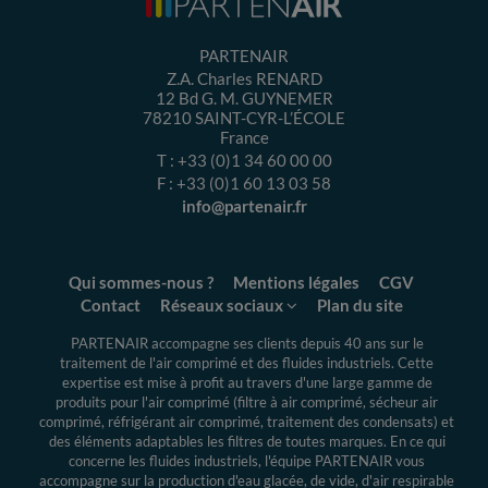
PARTENAIR
Z.A. Charles RENARD
12 Bd G. M. GUYNEMER
78210
SAINT-CYR-L’ÉCOLE
France
T :
+33 (0)1 34 60 00 00
F :
+33 (0)1 60 13 03 58
info@partenair.fr
Qui sommes-nous ?
Mentions légales
CGV
Contact
Réseaux sociaux
Plan du site
PARTENAIR accompagne ses clients depuis 40 ans sur le
traitement de l'air comprimé et des fluides industriels.
Cette
expertise
est mise à profit au travers d'une large gamme de
produits pour l'air comprimé (filtre à air comprimé, sécheur air
comprimé, réfrigérant air comprimé, traitement des condensats) et
des éléments adaptables les filtres de toutes marques. En ce qui
concerne les fluides industriels, l'équipe PARTENAIR vous
accompagne sur la production d'eau glacée, de vide, d'air respirable