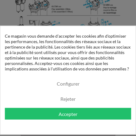
Ce magasin vous demande d'accepter les cookies afin d'optimiser
les performances, les fonctionnalités des réseaux sociaux et la
pertinence de la publicité. Les cookies tiers liés aux réseaux sociaux
et à la publicité sont utilisés pour vous offrir des fonctionnalités
optimisées sur les réseaux sociaux, ainsi que des publicités
KITS D'ASSEMBLAGE ET DE FIXATION MURALE
personnalisées. Acceptez-vous ces cookies ainsi que les
POUR FILTRES WALKER
implications associées à l'utilisation de vos données personnelles ?
Configurer
Rejeter
Accepter