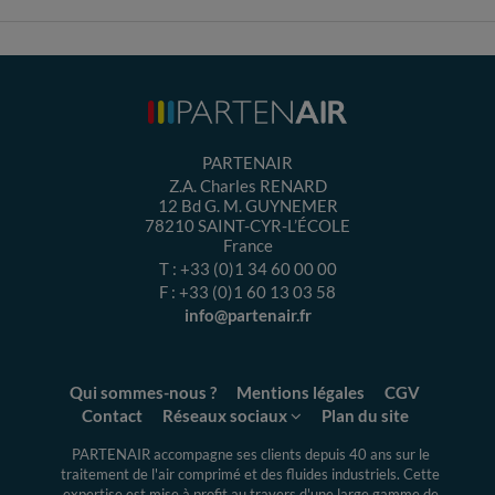
PARTENAIR
Z.A. Charles RENARD
12 Bd G. M. GUYNEMER
78210
SAINT-CYR-L’ÉCOLE
France
T :
+33 (0)1 34 60 00 00
F :
+33 (0)1 60 13 03 58
info@partenair.fr
Qui sommes-nous ?
Mentions légales
CGV
Contact
Réseaux sociaux
Plan du site
PARTENAIR accompagne ses clients depuis 40 ans sur le
traitement de l'air comprimé et des fluides industriels.
Cette
expertise
est mise à profit au travers d'une large gamme de