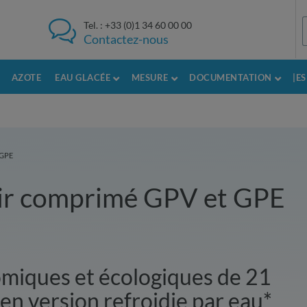
Tel. :
+33 (0)1 34 60 00 00
Contactez-nous
AZOTE
EAU GLACÉE
MESURE
DOCUMENTATION
|E
 GPE
air comprimé GPV et GPE
miques et écologiques de 21
en version refroidie par eau*