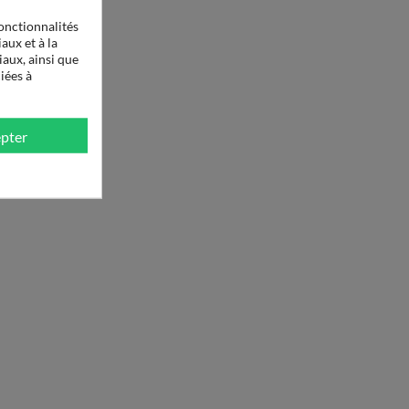
onctionnalités
aux et à la
iaux, ainsi que
iées à
pter