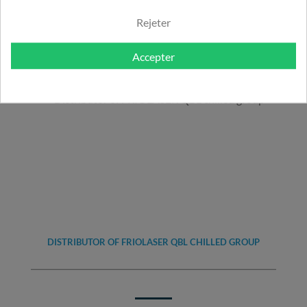
Rejeter
Accepter
NORME CEI 61323-1
DISTRIBUTOR OF FRIOLASER QBL CHILLED GROUP