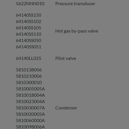
5622NNN010
Pressure transducer
64140SS150
64140SS102
64140SS105
Hot gas by-pass valve
64140SS110
64140SS050
64140SS051
64140LL025
Pilot valve
5810138006
5810210006
5810300010
5810005005A
5810018004A
5810023004A
5810030007A
Condenser
5810020005A
5810060000A
5810098006A