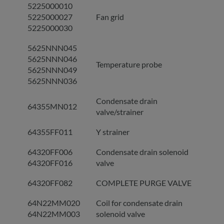
5225000010
5225000027
Fan grid
5225000030
5625NNN045
5625NNN046
Temperature probe
5625NNN049
5625NNN036
Condensate drain
64355MN012
valve/strainer
64355FF011
Y strainer
64320FF006
Condensate drain solenoid
64320FF016
valve
64320FF082
COMPLETE PURGE VALVE
64N22MM020
Coil for condensate drain
64N22MM003
solenoid valve