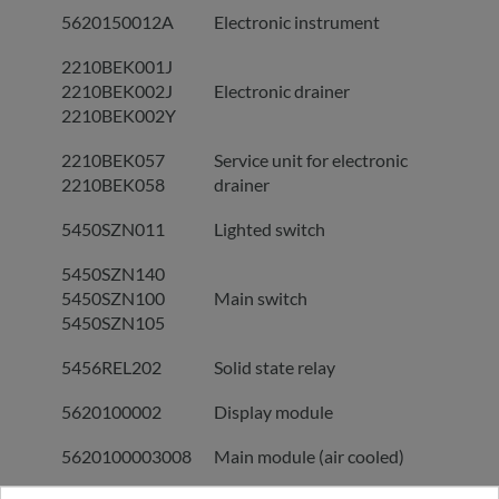
5620150012A
Electronic instrument
2210BEK001J
2210BEK002J
Electronic drainer
2210BEK002Y
2210BEK057
Service unit for electronic
2210BEK058
drainer
5450SZN011
Lighted switch
5450SZN140
5450SZN100
Main switch
5450SZN105
5456REL202
Solid state relay
5620100002
Display module
5620100003008
Main module (air cooled)