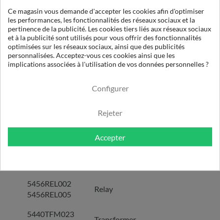
Cable main module to
5625NNN099
Ce magasin vous demande d'accepter les cookies afin d'optimiser
display
les performances, les fonctionnalités des réseaux sociaux et la
pertinence de la publicité. Les cookies tiers liés aux réseaux sociaux
5622NNN002
Pressure transducer
et à la publicité sont utilisés pour vous offrir des fonctionnalités
optimisées sur les réseaux sociaux, ainsi que des publicités
54443SM152
personnalisées. Acceptez-vous ces cookies ainsi que les
54443SM165
Circuit breaker
implications associées à l'utilisation de vos données personnelles ?
54443SM195
Configurer
5490CAX060
Auxiliary contact
5490CAX004
Rejeter
5454TLT016
5454TLT025
Contactor
Accepter
5454TLT033
5490INM011
Mechanical interlock
5456REL002
Relay
5456REL005
5440TFM023
Transformer