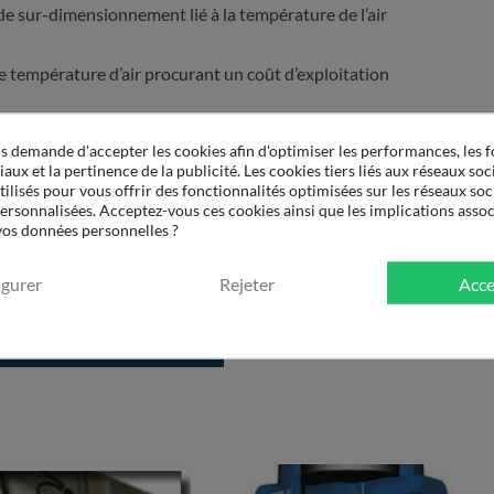
 de sur-dimensionnement lié à la température de l’air
e température d’air procurant un coût d’exploitation
h. S’agissant d’une installation pour air de qualité
 demande d'accepter les cookies afin d'optimiser les performances, les f
bution est réalisée en acier inoxydable.
aux et la pertinence de la publicité. Les cookies tiers liés aux réseaux soci
tilisés pour vous offrir des fonctionnalités optimisées sur les réseaux soc
l’air ambiant pour sa régénération a également emporté la
personnalisées. Acceptez-vous ces cookies ainsi que les implications assoc
ventuelle du dessicant par les bactéries présentes dans l’air -
 vos données personnelles ?
s dans le réseau - est impossible.
igurer
Rejeter
Acce
LES MODÈLES DISPONIBLES