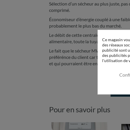
Sélection d’un sécheur au plus juste, pas
comprimé.
Économiseur d’énergie couplé à une faibl
probablement le plus bas du marché.
Le débit de cette centrale est de 3600 m3/
Ce magasin vous
alimentaire, toute la tuyauterie de distri
des réseaux soci
publicité sont u
Le fait que le sécheur MWE n’utilise pas 
des publicités 
préférénce du client car toute pollution é
l'utilisation de
et qui pourraient être ensuite disséminée
Conf
VOIR 
Pour en savoir plus