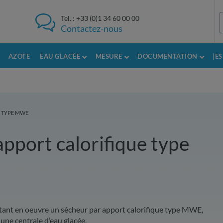
Tel. :
+33 (0)1 34 60 00 00
Contactez-nous
AZOTE
EAU GLACÉE
MESURE
DOCUMENTATION
|E
E TYPE MWE
pport calorifique type
ttant en oeuvre un sécheur par apport calorifique type MWE,
 une centrale d’eau glacée.