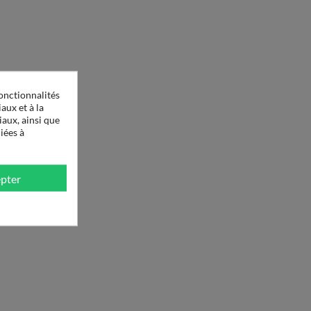
onctionnalités
aux et à la
iaux, ainsi que
iées à
pter