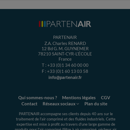
PARTENAIR
Z.A. Charles RENARD
12 Bd G. M. GUYNEMER
78210
SAINT-CYR-L’ÉCOLE
France
T :
+33 (0)1 34 60 00 00
F :
+33 (0)1 60 13 03 58
info@partenair.fr
Qui sommes-nous ?
Mentions légales
CGV
Contact
Réseaux sociaux
Plan du site
PARTENAIR accompagne ses clients depuis 40 ans sur le
traitement de l'air comprimé et des fluides industriels.
Cette
expertise
est mise à profit au travers d'une large gamme de
produits pour l'air comprimé (filtre à air comprimé, sécheur air