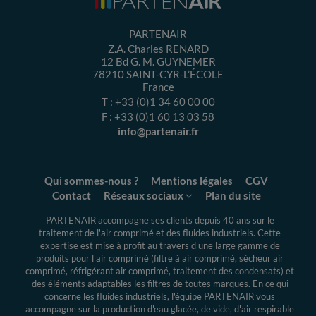
PARTENAIR
Z.A. Charles RENARD
12 Bd G. M. GUYNEMER
78210
SAINT-CYR-L’ÉCOLE
France
T :
+33 (0)1 34 60 00 00
F :
+33 (0)1 60 13 03 58
info@partenair.fr
Qui sommes-nous ?
Mentions légales
CGV
Contact
Réseaux sociaux
Plan du site
PARTENAIR accompagne ses clients depuis 40 ans sur le
traitement de l'air comprimé et des fluides industriels.
Cette
expertise
est mise à profit au travers d'une large gamme de
produits pour l'air comprimé (filtre à air comprimé, sécheur air
comprimé, réfrigérant air comprimé, traitement des condensats) et
des éléments adaptables les filtres de toutes marques. En ce qui
concerne les fluides industriels, l'équipe PARTENAIR vous
accompagne sur la production d'eau glacée, de vide, d'air respirable