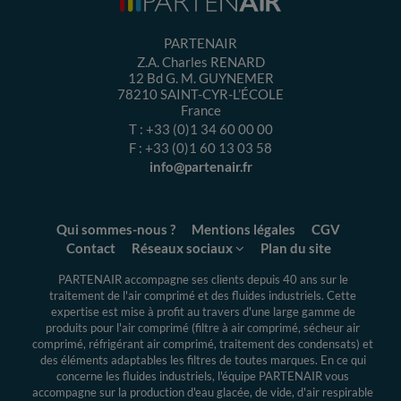
PARTENAIR
Z.A. Charles RENARD
12 Bd G. M. GUYNEMER
78210
SAINT-CYR-L’ÉCOLE
France
T :
+33 (0)1 34 60 00 00
F :
+33 (0)1 60 13 03 58
info@partenair.fr
Qui sommes-nous ?
Mentions légales
CGV
Contact
Réseaux sociaux
Plan du site
PARTENAIR accompagne ses clients depuis 40 ans sur le
traitement de l'air comprimé et des fluides industriels.
Cette
expertise
est mise à profit au travers d'une large gamme de
produits pour l'air comprimé (filtre à air comprimé, sécheur air
comprimé, réfrigérant air comprimé, traitement des condensats) et
des éléments adaptables les filtres de toutes marques. En ce qui
concerne les fluides industriels, l'équipe PARTENAIR vous
accompagne sur la production d'eau glacée, de vide, d'air respirable