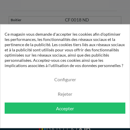
CF 0018 ND
CE 0018 ND
Ce magasin vous demande d'accepter les cookies afin d'optimiser
les performances, les fonctionnalités des réseaux sociaux et la
A51129574
pertinence de la publicité. Les cookies tiers liés aux réseaux sociaux
1
et à la publicité sont utilisés pour vous offrir des fonctionnalités
D 020 EACS
optimisées sur les réseaux sociaux, ainsi que des publicités
108
personnalisées. Acceptez-vous ces cookies ainsi que les
implications associées à l'utilisation de vos données personnelles ?
C.A.
Configurer
Rejeter
Accepter