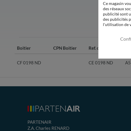
Ce magasin vous
des réseaux soci
publicité sont u
des publicités 
l'utilisation de
Conf
Boitier
CPN Boitier
Ref. origine
CP
CF 0198 ND
CE 0198 ND
A5
PARTENAIR
Z.A. Charles RENARD