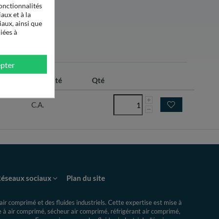
onctionnalités
aux et à la
iaux, ainsi que
iées à
pter
/h)
Efficacité
Qté
C.A.
éseaux sociaux
Plan du site
ir comprimé et des fluides industriels.
Cette expertise
est mise à
re à air comprimé, sécheur air comprimé, réfrigérant air comprimé,