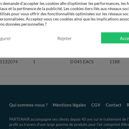
 demande d'accepter les cookies afin d'optimiser les performances, les f
aux et la pertinence de la publicité. Les cookies tiers liés aux réseaux soci
tilisés pour vous offrir des fonctionnalités optimisées sur les réseaux soc
personnalisées. Acceptez-vous ces cookies ainsi que les implications assoc
 vos données personnelles ?
igurer
Rejeter
Acce
N Élément
Qté par filtre
Ref. Partenair
Débit (m3
1132074
1
D 045 EACS
1188
Qui sommes-nous ?
Mentions légales
CGV
Contact
R
PARTENAIR accompagne ses clients depuis 40 ans sur le traitement de l'a
profit au travers d'une large gamme de produits pour l'air comprimé (filt