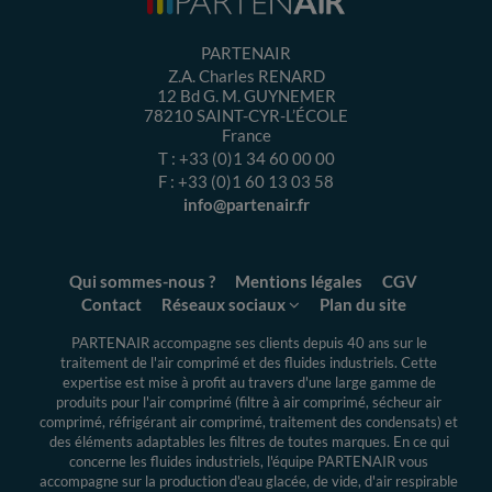
PARTENAIR
Z.A. Charles RENARD
12 Bd G. M. GUYNEMER
78210
SAINT-CYR-L’ÉCOLE
France
T :
+33 (0)1 34 60 00 00
F :
+33 (0)1 60 13 03 58
info@partenair.fr
Qui sommes-nous ?
Mentions légales
CGV
Contact
Réseaux sociaux
Plan du site
PARTENAIR accompagne ses clients depuis 40 ans sur le
traitement de l'air comprimé et des fluides industriels.
Cette
expertise
est mise à profit au travers d'une large gamme de
produits pour l'air comprimé (filtre à air comprimé, sécheur air
comprimé, réfrigérant air comprimé, traitement des condensats) et
des éléments adaptables les filtres de toutes marques. En ce qui
concerne les fluides industriels, l'équipe PARTENAIR vous
accompagne sur la production d'eau glacée, de vide, d'air respirable