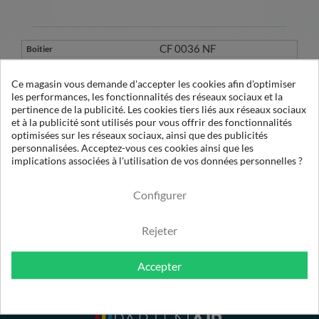
CF 0036 NF
CE 0036 NF
Ce magasin vous demande d'accepter les cookies afin d'optimiser
les performances, les fonctionnalités des réseaux sociaux et la
A51129974
pertinence de la publicité. Les cookies tiers liés aux réseaux sociaux
1
et à la publicité sont utilisés pour vous offrir des fonctionnalités
D 025 EXA
optimisées sur les réseaux sociaux, ainsi que des publicités
216
personnalisées. Acceptez-vous ces cookies ainsi que les
implications associées à l'utilisation de vos données personnelles ?
0.01µ Sec
Configurer
Rejeter
Accepter