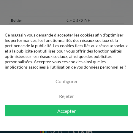
CF 0372 NF
CE 0372 NF
Ce magasin vous demande d'accepter les cookies afin d'optimiser
les performances, les fonctionnalités des réseaux sociaux et la
A51132974
pertinence de la publicité. Les cookies tiers liés aux réseaux sociaux
1
et à la publicité sont utilisés pour vous offrir des fonctionnalités
D 055 EXA
optimisées sur les réseaux sociaux, ainsi que des publicités
2232
personnalisées. Acceptez-vous ces cookies ainsi que les
implications associées à l'utilisation de vos données personnelles ?
0.01µ Sec
Configurer
Rejeter
Accepter