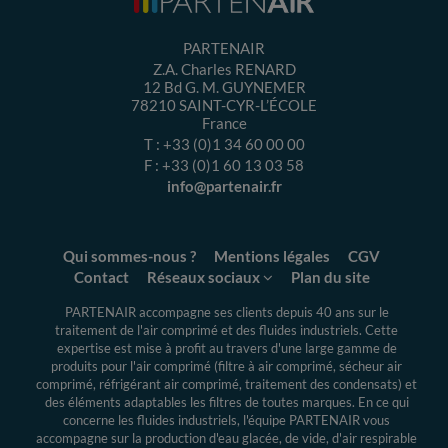
PARTENAIR
Z.A. Charles RENARD
12 Bd G. M. GUYNEMER
78210
SAINT-CYR-L’ÉCOLE
France
T :
+33 (0)1 34 60 00 00
F :
+33 (0)1 60 13 03 58
info@partenair.fr
Qui sommes-nous ?
Mentions légales
CGV
Contact
Réseaux sociaux
Plan du site
PARTENAIR accompagne ses clients depuis 40 ans sur le
traitement de l'air comprimé et des fluides industriels.
Cette
expertise
est mise à profit au travers d'une large gamme de
produits pour l'air comprimé (filtre à air comprimé, sécheur air
comprimé, réfrigérant air comprimé, traitement des condensats) et
des éléments adaptables les filtres de toutes marques. En ce qui
concerne les fluides industriels, l'équipe PARTENAIR vous
accompagne sur la production d'eau glacée, de vide, d'air respirable