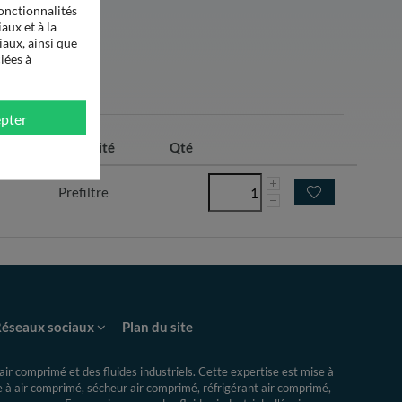
onctionnalités
aux et à la
iaux, ainsi que
iées à
pter
/h)
Efficacité
Qté
Prefiltre
éseaux sociaux
Plan du site
ir comprimé et des fluides industriels.
Cette expertise
est mise à
re à air comprimé, sécheur air comprimé, réfrigérant air comprimé,