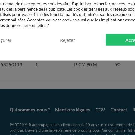
 demande d'accepter les cookies afin d'optimiser les performances, les f
aux et la pertinence de la publicité. Les cookies tiers liés aux réseaux soci
tilisés pour vous offrir des fonctionnalités optimisées sur les réseaux soc
personnalisées. Acceptez-vous ces cookies ainsi que les implications assoc
 vos données personnelles ?
igurer
Rejeter
Acce
PN Élément
Qté par filtre
Ref. Partenair
Débit (m3
258290113
1
P-CM 90 M
90
Qui sommes-nous ?
Mentions légales
CGV
Contact
R
PARTENAIR accompagne ses clients depuis 40 ans sur le traitement de l'a
profit au travers d'une large gamme de produits pour l'air comprimé (filt