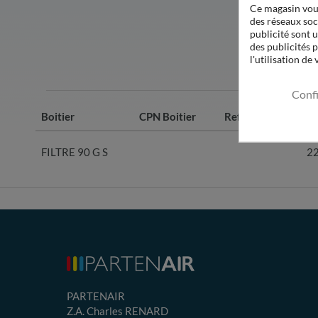
Ce magasin vous
des réseaux soci
publicité sont u
des publicités 
l'utilisation de
Conf
Boitier
CPN Boitier
Ref. origine
C
FILTRE 90 G S
2
PARTENAIR
Z.A. Charles RENARD