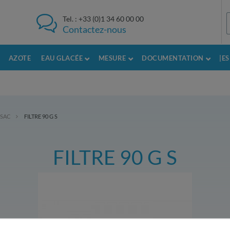
Tel. :
+33 (0)1 34 60 00 00
Contactez-nous
AZOTE
EAU GLACÉE
MESURE
DOCUMENTATION
|E
NSAC
FILTRE 90 G S
FILTRE 90 G S