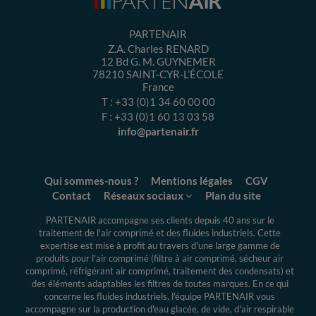
PARTENAIR
Z.A. Charles RENARD
12 Bd G. M. GUYNEMER
78210
SAINT-CYR-L’ÉCOLE
France
T :
+33 (0)1 34 60 00 00
F :
+33 (0)1 60 13 03 58
info@partenair.fr
Qui sommes-nous ?
Mentions légales
CGV
Contact
Réseaux sociaux
Plan du site
PARTENAIR accompagne ses clients depuis 40 ans sur le
traitement de l'air comprimé et des fluides industriels.
Cette
expertise
est mise à profit au travers d'une large gamme de
produits pour l'air comprimé (filtre à air comprimé, sécheur air
comprimé, réfrigérant air comprimé, traitement des condensats) et
des éléments adaptables les filtres de toutes marques. En ce qui
concerne les fluides industriels, l'équipe PARTENAIR vous
accompagne sur la production d'eau glacée, de vide, d'air respirable