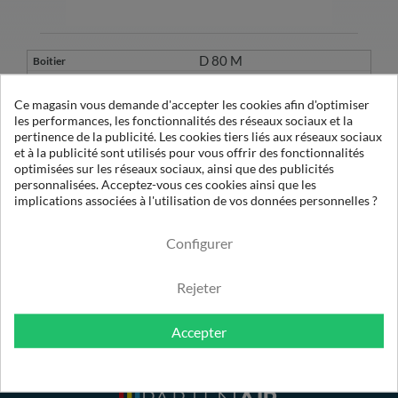
D 80 M
6221322300
21322313
Ce magasin vous demande d'accepter les cookies afin d'optimiser
les performances, les fonctionnalités des réseaux sociaux et la
2258290004
pertinence de la publicité. Les cookies tiers liés aux réseaux sociaux
1
et à la publicité sont utilisés pour vous offrir des fonctionnalités
OE 07050 X1
optimisées sur les réseaux sociaux, ainsi que des publicités
80
personnalisées. Acceptez-vous ces cookies ainsi que les
implications associées à l'utilisation de vos données personnelles ?
1µ
Configurer
Rejeter
Accepter