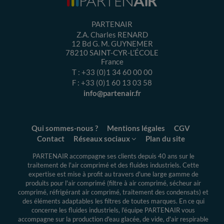
PARTENAIR
Z.A. Charles RENARD
12 Bd G. M. GUYNEMER
78210
SAINT-CYR-L’ÉCOLE
France
T :
+33 (0)1 34 60 00 00
F :
+33 (0)1 60 13 03 58
info@partenair.fr
Qui sommes-nous ?
Mentions légales
CGV
Contact
Réseaux sociaux
Plan du site
PARTENAIR accompagne ses clients depuis 40 ans sur le
traitement de l'air comprimé et des fluides industriels.
Cette
expertise
est mise à profit au travers d'une large gamme de
produits pour l'air comprimé (filtre à air comprimé, sécheur air
comprimé, réfrigérant air comprimé, traitement des condensats) et
des éléments adaptables les filtres de toutes marques. En ce qui
concerne les fluides industriels, l'équipe PARTENAIR vous
accompagne sur la production d'eau glacée, de vide, d'air respirable