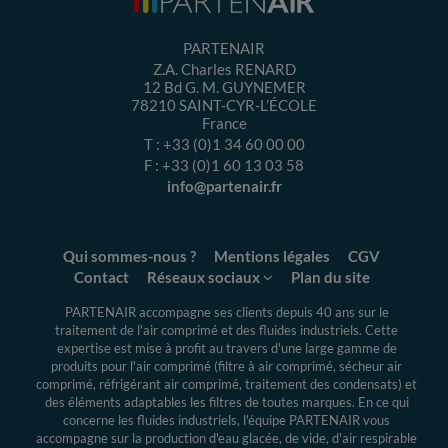
PARTENAIR
Z.A. Charles RENARD
12 Bd G. M. GUYNEMER
78210
SAINT-CYR-L’ÉCOLE
France
T :
+33 (0)1 34 60 00 00
F :
+33 (0)1 60 13 03 58
info@partenair.fr
Qui sommes-nous ?
Mentions légales
CGV
Contact
Réseaux sociaux
Plan du site
PARTENAIR accompagne ses clients depuis 40 ans sur le
traitement de l'air comprimé et des fluides industriels.
Cette
expertise
est mise à profit au travers d'une large gamme de
produits pour l'air comprimé (filtre à air comprimé, sécheur air
comprimé, réfrigérant air comprimé, traitement des condensats) et
des éléments adaptables les filtres de toutes marques. En ce qui
concerne les fluides industriels, l'équipe PARTENAIR vous
accompagne sur la production d'eau glacée, de vide, d'air respirable