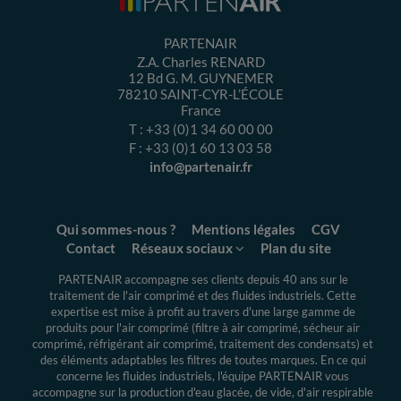
PARTENAIR
Z.A. Charles RENARD
12 Bd G. M. GUYNEMER
78210
SAINT-CYR-L’ÉCOLE
France
T :
+33 (0)1 34 60 00 00
F :
+33 (0)1 60 13 03 58
info@partenair.fr
Qui sommes-nous ?
Mentions légales
CGV
Contact
Réseaux sociaux
Plan du site
PARTENAIR accompagne ses clients depuis 40 ans sur le
traitement de l'air comprimé et des fluides industriels.
Cette
expertise
est mise à profit au travers d'une large gamme de
produits pour l'air comprimé (filtre à air comprimé, sécheur air
comprimé, réfrigérant air comprimé, traitement des condensats) et
des éléments adaptables les filtres de toutes marques. En ce qui
concerne les fluides industriels, l'équipe PARTENAIR vous
accompagne sur la production d'eau glacée, de vide, d'air respirable