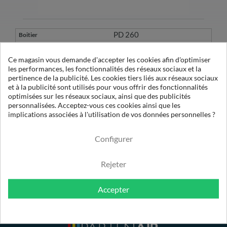
PD 260
2901-0545-00
Ce magasin vous demande d'accepter les cookies afin d'optimiser
les performances, les fonctionnalités des réseaux sociaux et la
1617-7042-01
pertinence de la publicité. Les cookies tiers liés aux réseaux sociaux
et à la publicité sont utilisés pour vous offrir des fonctionnalités
P-AC 260 XA
optimisées sur les réseaux sociaux, ainsi que des publicités
personnalisées. Acceptez-vous ces cookies ainsi que les
implications associées à l'utilisation de vos données personnelles ?
0.01 µ
Configurer
Rejeter
Accepter