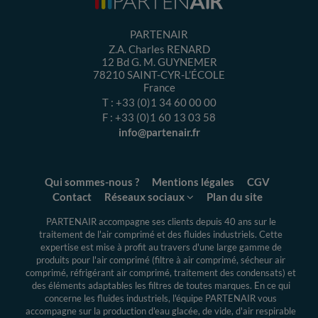
PARTENAIR
Z.A. Charles RENARD
12 Bd G. M. GUYNEMER
78210
SAINT-CYR-L’ÉCOLE
France
T :
+33 (0)1 34 60 00 00
F :
+33 (0)1 60 13 03 58
info@partenair.fr
Qui sommes-nous ?
Mentions légales
CGV
Contact
Réseaux sociaux
Plan du site
PARTENAIR accompagne ses clients depuis 40 ans sur le
traitement de l'air comprimé et des fluides industriels.
Cette
expertise
est mise à profit au travers d'une large gamme de
produits pour l'air comprimé (filtre à air comprimé, sécheur air
comprimé, réfrigérant air comprimé, traitement des condensats) et
des éléments adaptables les filtres de toutes marques. En ce qui
concerne les fluides industriels, l'équipe PARTENAIR vous
accompagne sur la production d'eau glacée, de vide, d'air respirable