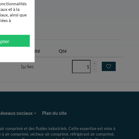
onctionnalités
aux et à la
iaux, ainsi que
iées à
pter
3/h)
Efficacité
Qté
1µ Sec
éseaux sociaux
Plan du site
ir comprimé et des fluides industriels.
Cette expertise
est mise à
re à air comprimé, sécheur air comprimé, réfrigérant air comprimé,