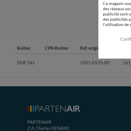
Ce magasin vous
des réseaux soci
publicité sont u
des publicités 
l'utilisation de
Conf
Boitier
CPN Boitier
Ref. origine
CPN
DDP 145
2901-0535-00
161
PARTENAIR
Z.A. Charles RENARD