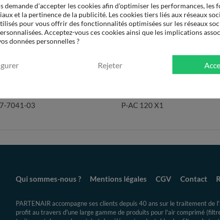
 demande d'accepter les cookies afin d'optimiser les performances, les f
aux et la pertinence de la publicité. Les cookies tiers liés aux réseaux soci
tilisés pour vous offrir des fonctionnalités optimisées sur les réseaux soc
personnalisées. Acceptez-vous ces cookies ainsi que les implications assoc
 vos données personnelles ?
igurer
Rejeter
Acce
 Élément
Qté par filtre
Ref. Partenair
Débit (m
7-7041-03
P-AC 120 X1
Qui sommes-nous ?
Mentions légales
CGV
Contact
R
PARTENAIR accompagne ses clients depuis 40 ans sur le traitement de l'a
profit au travers d'une large gamme de produits pour l'air comprimé (filt