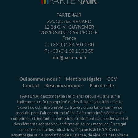
PARTENAIR
Z.A. Charles RENARD
12 Bd G. M. GUYNEMER
78210
SAINT-CYR-L’ÉCOLE
France
T :
+33 (0)1 34 60 00 00
F :
+33 (0)1 60 13 03 58
info@partenair.fr
Qui sommes-nous ?
Mentions légales
CGV
Contact
Réseaux sociaux
Plan du site
PARTENAIR accompagne ses clients depuis 40 ans sur le
traitement de l'air comprimé et des fluides industriels.
Cette
expertise
est mise à profit au travers d'une large gamme de
produits pour l'air comprimé (filtre à air comprimé, sécheur air
comprimé, réfrigérant air comprimé, traitement des condensats) et
des éléments adaptables les filtres de toutes marques. En ce qui
concerne les fluides industriels, l'équipe PARTENAIR vous
accompagne sur la production d'eau glacée, de vide, d'air respirable