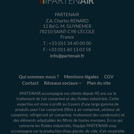
PARTENAIR
Z.A. Charles RENARD
12 Bd G. M. GUYNEMER
78210
SAINT-CYR-L’ÉCOLE
France
T :
+33 (0)1 34 60 00 00
F :
+33 (0)1 60 13 03 58
info@partenair.fr
Qui sommes-nous ?
Mentions légales
CGV
Contact
Réseaux sociaux
Plan du site
PARTENAIR accompagne ses clients depuis 40 ans sur le
traitement de l'air comprimé et des fluides industriels.
Cette
expertise
est mise à profit au travers d'une large gamme de
produits pour l'air comprimé (filtre à air comprimé, sécheur air
comprimé, réfrigérant air comprimé, traitement des condensats) et
des éléments adaptables les filtres de toutes marques. En ce qui
concerne les fluides industriels, l'équipe PARTENAIR vous
accompagne sur la production d'eau glacée, de vide, d'air respirable