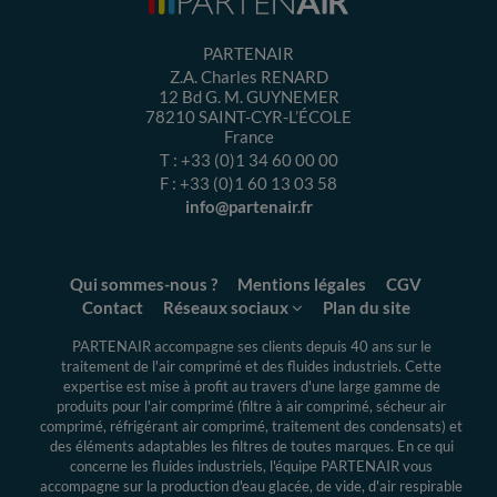
PARTENAIR
Z.A. Charles RENARD
12 Bd G. M. GUYNEMER
78210
SAINT-CYR-L’ÉCOLE
France
T :
+33 (0)1 34 60 00 00
F :
+33 (0)1 60 13 03 58
info@partenair.fr
Qui sommes-nous ?
Mentions légales
CGV
Contact
Réseaux sociaux
Plan du site
PARTENAIR accompagne ses clients depuis 40 ans sur le
traitement de l'air comprimé et des fluides industriels.
Cette
expertise
est mise à profit au travers d'une large gamme de
produits pour l'air comprimé (filtre à air comprimé, sécheur air
comprimé, réfrigérant air comprimé, traitement des condensats) et
des éléments adaptables les filtres de toutes marques. En ce qui
concerne les fluides industriels, l'équipe PARTENAIR vous
accompagne sur la production d'eau glacée, de vide, d'air respirable