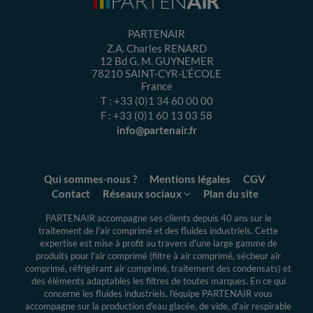
PARTENAIR
Z.A. Charles RENARD
12 Bd G. M. GUYNEMER
78210
SAINT-CYR-L’ÉCOLE
France
T :
+33 (0)1 34 60 00 00
F :
+33 (0)1 60 13 03 58
info@partenair.fr
Qui sommes-nous ?
Mentions légales
CGV
Contact
Réseaux sociaux
Plan du site
PARTENAIR accompagne ses clients depuis 40 ans sur le
traitement de l'air comprimé et des fluides industriels.
Cette
expertise
est mise à profit au travers d'une large gamme de
produits pour l'air comprimé (filtre à air comprimé, sécheur air
comprimé, réfrigérant air comprimé, traitement des condensats) et
des éléments adaptables les filtres de toutes marques. En ce qui
concerne les fluides industriels, l'équipe PARTENAIR vous
accompagne sur la production d'eau glacée, de vide, d'air respirable