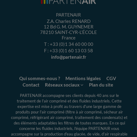
PARTENAIR
Z.A. Charles RENARD
12 Bd G. M. GUYNEMER
78210
SAINT-CYR-L’ÉCOLE
France
T :
+33 (0)1 34 60 00 00
F :
+33 (0)1 60 13 03 58
info@partenair.fr
Qui sommes-nous ?
Mentions légales
CGV
Contact
Réseaux sociaux
Plan du site
PARTENAIR accompagne ses clients depuis 40 ans sur le
traitement de l'air comprimé et des fluides industriels.
Cette
expertise
est mise à profit au travers d'une large gamme de
produits pour l'air comprimé (filtre à air comprimé, sécheur air
comprimé, réfrigérant air comprimé, traitement des condensats) et
des éléments adaptables les filtres de toutes marques. En ce qui
concerne les fluides industriels, l'équipe PARTENAIR vous
accompagne sur la production d'eau glacée, de vide, d'air respirable