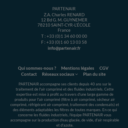
PARTENAIR
Z.A. Charles RENARD
12 Bd G. M. GUYNEMER
78210
SAINT-CYR-L’ÉCOLE
France
T :
+33 (0)1 34 60 00 00
F :
+33 (0)1 60 13 03 58
info@partenair.fr
Qui sommes-nous ?
Mentions légales
CGV
Contact
Réseaux sociaux
Plan du site
PARTENAIR accompagne ses clients depuis 40 ans sur le
traitement de l'air comprimé et des fluides industriels.
Cette
expertise
est mise à profit au travers d'une large gamme de
produits pour l'air comprimé (filtre à air comprimé, sécheur air
comprimé, réfrigérant air comprimé, traitement des condensats) et
des éléments adaptables les filtres de toutes marques. En ce qui
concerne les fluides industriels, l'équipe PARTENAIR vous
accompagne sur la production d'eau glacée, de vide, d'air respirable
et d'azote.