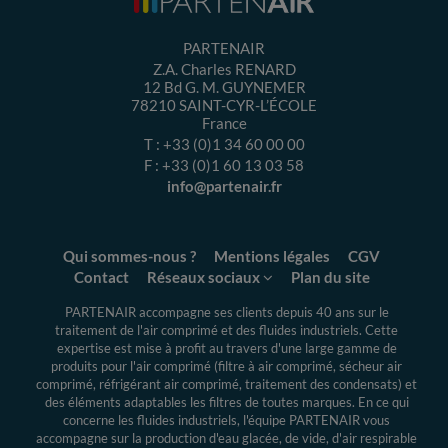
PARTENAIR
Z.A. Charles RENARD
12 Bd G. M. GUYNEMER
78210
SAINT-CYR-L’ÉCOLE
France
T :
+33 (0)1 34 60 00 00
F :
+33 (0)1 60 13 03 58
info@partenair.fr
Qui sommes-nous ?
Mentions légales
CGV
Contact
Réseaux sociaux
Plan du site
PARTENAIR accompagne ses clients depuis 40 ans sur le
traitement de l'air comprimé et des fluides industriels.
Cette
expertise
est mise à profit au travers d'une large gamme de
produits pour l'air comprimé (filtre à air comprimé, sécheur air
comprimé, réfrigérant air comprimé, traitement des condensats) et
des éléments adaptables les filtres de toutes marques. En ce qui
concerne les fluides industriels, l'équipe PARTENAIR vous
accompagne sur la production d'eau glacée, de vide, d'air respirable