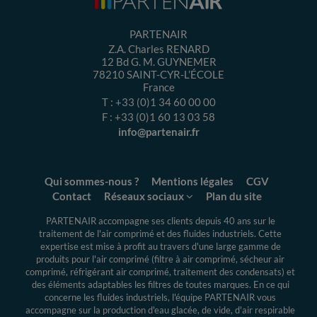
PARTENAIR
Z.A. Charles RENARD
12 Bd G. M. GUYNEMER
78210
SAINT-CYR-L’ÉCOLE
France
T :
+33 (0)1 34 60 00 00
F :
+33 (0)1 60 13 03 58
info@partenair.fr
Qui sommes-nous ?
Mentions légales
CGV
Contact
Réseaux sociaux
Plan du site
PARTENAIR accompagne ses clients depuis 40 ans sur le
traitement de l'air comprimé et des fluides industriels.
Cette
expertise
est mise à profit au travers d'une large gamme de
produits pour l'air comprimé (filtre à air comprimé, sécheur air
comprimé, réfrigérant air comprimé, traitement des condensats) et
des éléments adaptables les filtres de toutes marques. En ce qui
concerne les fluides industriels, l'équipe PARTENAIR vous
accompagne sur la production d'eau glacée, de vide, d'air respirable