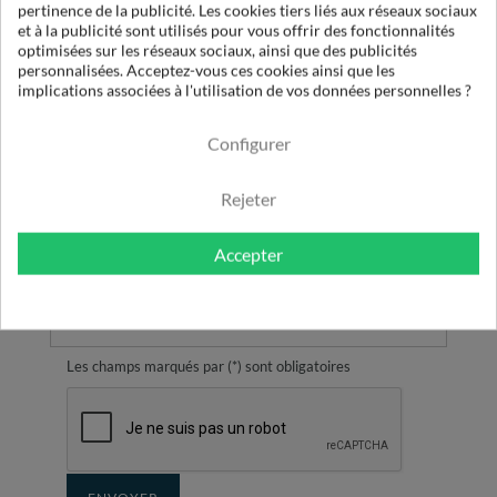
pertinence de la publicité. Les cookies tiers liés aux réseaux sociaux
CATALOGUE COMPLET
et à la publicité sont utilisés pour vous offrir des fonctionnalités
CATALOGUE EAU GLACEE
optimisées sur les réseaux sociaux, ainsi que des publicités
AUTRE (PRÉCISER EN COMMENTAIRE)
personnalisées. Acceptez-vous ces cookies ainsi que les
implications associées à l'utilisation de vos données personnelles ?
Message
Configurer
Rejeter
Accepter
Les champs marqués par (*) sont obligatoires