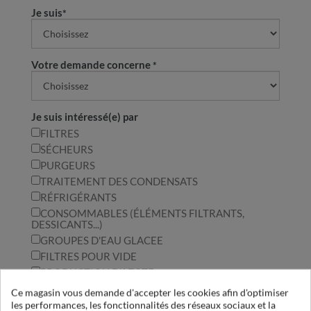
Je suis
Votre demande concerne
Je suis intéressé(e) par
FILTRES
SÉCHEURS
PURGEURS
TRAITEMENT DES CONDENSATS
RÉFRIGÉRANTS
CONSOMMABLES (ÉLÉMENTS FILTRANTS,
DESSICANTS...)
GROUPES D'EAU GLACEE
FILTRES POUR VIDE
PRODUCTION D'AZOTE
MESURES (PRECISER EN COMMENTAIRE)
Ce magasin vous demande d'accepter les cookies afin d'optimiser
FORMATION
les performances, les fonctionnalités des réseaux sociaux et la