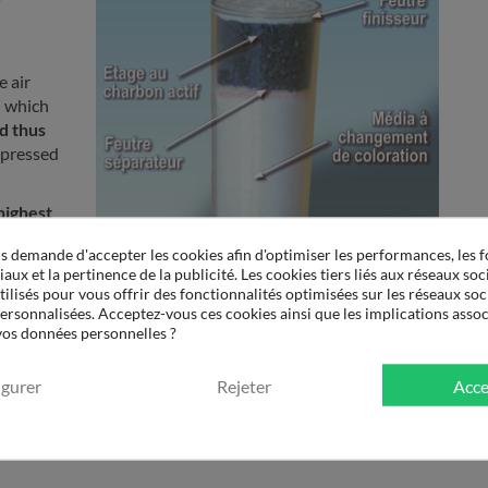
e air
n which
d thus
pressed
highest
emanding
 demande d'accepter les cookies afin d'optimiser les performances, les f
aux et la pertinence de la publicité. Les cookies tiers liés aux réseaux soci
tilisés pour vous offrir des fonctionnalités optimisées sur les réseaux soc
 filter
personnalisées. Acceptez-vous ces cookies ainsi que les implications assoc
e in
 vos données personnelles ?
artridge.
igurer
Rejeter
Acce
onger
New filter element 115 HEC
 remain