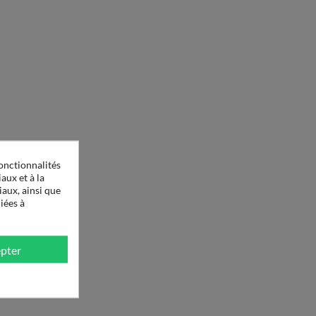
onctionnalités
aux et à la
iaux, ainsi que
iées à
pter