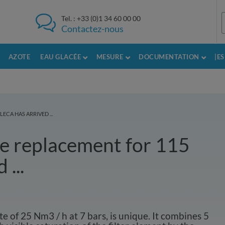
Tel. :
+33 (0)1 34 60 00 00
Contactez-nous
AZOTE
EAU GLACÉE
MESURE
DOCUMENTATION
|E
ECA HAS ARRIVED ...
e replacement for 115
...
te of 25 Nm3 / h at 7 bars, is unique. It combines 5