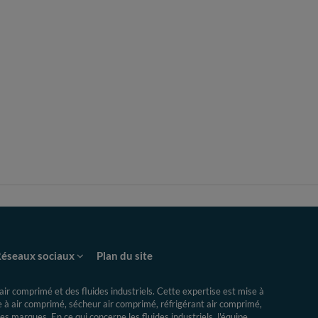
éseaux sociaux
Plan du site
ir comprimé et des fluides industriels.
Cette expertise
est mise à
re à air comprimé, sécheur air comprimé, réfrigérant air comprimé,
s marques. En ce qui concerne les fluides industriels, l'équipe