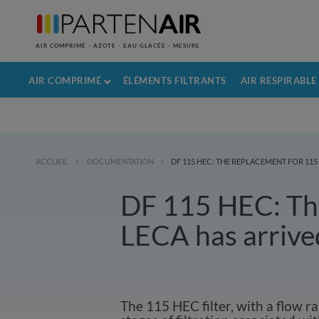
AIR COMPRIMÉ - AZOTE - EAU GLACÉE - MESURE
AIR COMPRIMÉ
ÉLÉMENTS FILTRANTS
AIR RESPIRABLE
ACCUEIL
DOCUMENTATION
DF 115 HEC: THE REPLACEMENT FOR 115 L
DF 115 HEC: Th
LECA has arrived 
The 115 HEC filter, with a flow ra