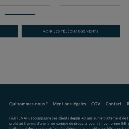
VOIR LES TÉLÉCHARGEMENTS
Qui sommes-nous ?
Mentions légales
CGV
Contact
R
PARTENAIR accompagne ses clients depuis 40 ans sur le traitement de l'a
profit au travers d'une large gamme de produits pour l'air comprimé (filt
traitement des condensats) et des éléments adaptables les filtres de toute