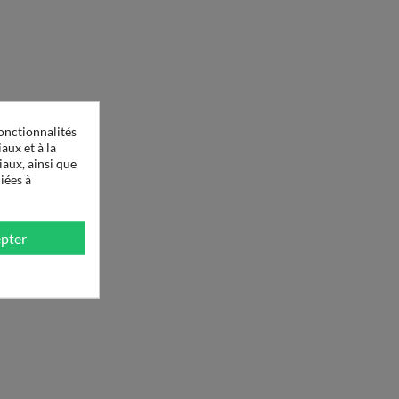
onctionnalités
aux et à la
iaux, ainsi que
iées à
pter