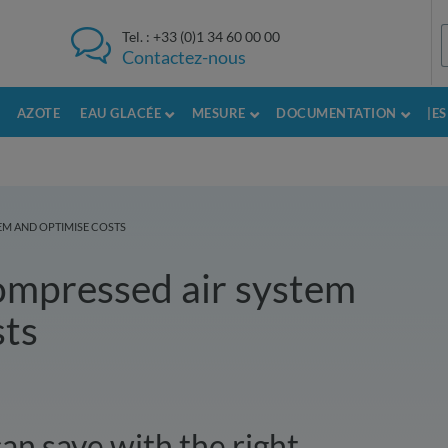
Tel. :
+33 (0)1 34 60 00 00
Contactez-nous
AZOTE
EAU GLACÉE
MESURE
DOCUMENTATION
|E
M AND OPTIMISE COSTS
ompressed air system
sts
an save with the right