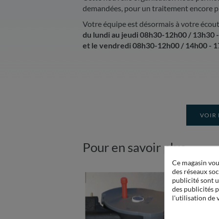
demandées, pour un traitement encore pl
Votre équipe est désormais à votre écout
du lundi au jeudi 08h30-12h00 / 13h30 
et le vendredi 08h30-12h00 / 14h00 - 
VOIR 
Pour en savoir plus
Ce magasin vous
des réseaux soci
publicité sont u
des publicités 
l'utilisation de