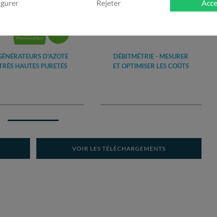
igurer
Rejeter
Acce
GÉNÉRATEURS D'AZOTE
DÉBITMÉTRIE - MESURER
TRÈS HAUTES PURETÉS
ET OPTIMISER LES COÛTS
VOIR LES TÉLÉCHARGEMENTS