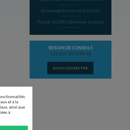
Accompagnement sur le terrain
Plus de 30.000 références en stock
BESOIN DE CONSEILS
+33 (0)1 60 13 04 18
NOUS CONTACTER
onctionnalités
aux et à la
iaux, ainsi que
iées à